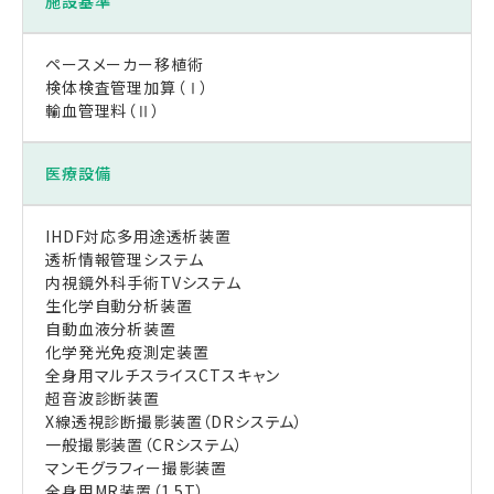
施設基準
ペースメーカー移植術
検体検査管理加算（Ⅰ）
輸血管理料（Ⅱ）
医療設備
IHDF対応多用途透析装置
透析情報管理システム
内視鏡外科手術TVシステム
生化学自動分析装置
自動血液分析装置
化学発光免疫測定装置
全身用マルチスライスCTスキャン
超音波診断装置
X線透視診断撮影装置（DRシステム）
一般撮影装置（CRシステム）
マンモグラフィー撮影装置
全身用MR装置（1.5T）